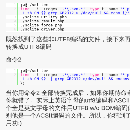
1
jw@~/sqlite>
2
find
. ! -iregex
'.*\.svn.*'
-
type
f -name
'*.p
-L zh_CN {}|grep GB2312 > /dev/null && echo {}"
3
./sqlite_utility.php
4
./sqlite_result.php
5
./sqlite_forge.php
6
./sqlite_driver.php
既然找到了这些非UTF8编码的文件，接下来
转换成UTF8编码
命令2
1
jw@~/sqlite>
2
find
. ! -iregex
'.*\.svn.*'
-
type
f -name
'*.p
-L zh_CN {} | grep GB2312 >/dev/null && enconv
\;
当你用命令2 全部转换完成后，如果你期待命
你就错了。实际上英语字母的utf8编码和ASC
个全是英文字母的文件用UTF8 w/o BOM编码
别他是一个ACSII编码的文件。所以，你猜到
用功:)