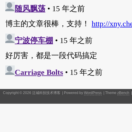
Copyright © 2026 泛城科技技术博客 | Powered by
WordPress
| Theme
zBench
|