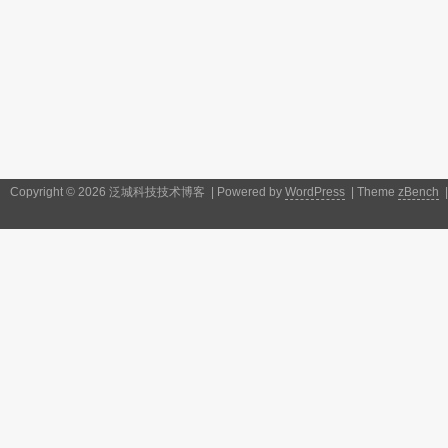
Copyright © 2026 泛城科技技术博客 | Powered by
WordPress
| Theme
zBench
|