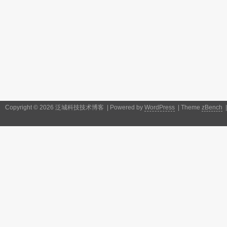
Copyright © 2026 泛城科技技术博客 | Powered by
WordPress
| Theme
zBench
|