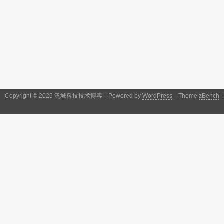
Copyright © 2026 泛城科技技术博客 | Powered by
WordPress
| Theme
zBench
|