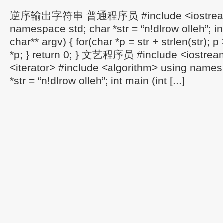
逆序输出字符串 普通程序员 #include <iostream
namespace std; char *str = “n!dlrow olleh”; in
char** argv) { for(char *p = str + strlen(str); p
*p; } return 0; } 文艺程序员 #include <iostrea
<iterator> #include <algorithm> using namesp
*str = “n!dlrow olleh”; int main (int [...]