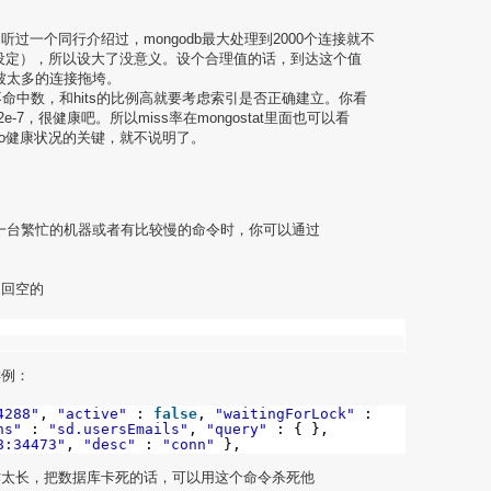
接数，听过一个同行介绍过，mongodb最大处理到2000个连接就不
设定），所以设大了没意义。设个合理值的话，到达这个值
免被太多的连接拖垮。
ses 索引的不命中数，和hits的比例高就要考虑索引是否正确建立。你看
4420982e-7，很健康吧。所以miss率在mongostat里面也可以看
go健康状况的关键，就不说明了。
是在一台繁忙的机器或者有比较慢的命令时，你可以通过
返回空的
样例：
4288"
,
"active"
:
false
,
"waitingForLock"
:
ns"
:
"sd.usersEmails"
,
"query"
: { },
8:34473"
,
"desc"
:
"conn"
},
作太长，把数据库卡死的话，可以用这个命令杀死他