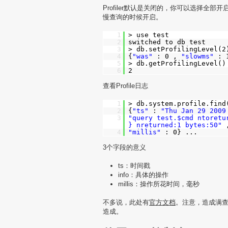
Profiler默认是关闭的，你可以选择全部
慢查询的时候开启。
1
> use test
2
switched to db test
3
> db.setProfilingLevel(2
4
{
"was"
: 0 ,
"slowms"
: 
5
> db.getProfilingLevel()
6
2
查看Profile日志
1
> db.system.profile.find
2
{
"ts"
:
"Thu Jan 29 2009
3
"query test.$cmd ntoretu
} nreturned:1 bytes:50"
4
"millis"
: 0} ...
3个字段的意义
ts：时间戳
info：具体的操作
millis：操作所花时间，毫秒
不多说，此处有
官方文档
。注意，造成满
造成。