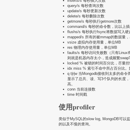
inserts/s 每秒插入次数
query/s 每秒查询次数
update/s 每秒更新次数
delete/s 每秒删除次数
getmore/s 每秒执行getmore次数
command/s 每秒的命令数，比
flushs/s 每秒执行fsync将数据写
mapped/s 所有的被mmap的数据量
vsize 虚拟内存使用量，单位MB
res 物理内存使用量，单位MB
faults/s 每秒访问失败数（只有L
则就是机器内存太小，造成频繁swa
locked % 被锁的时间百分比，尽量
idx miss % 索引不命中所占百
q t|r|w 当Mongodb接收到
显示了总共、读、写3个队列的长度，
高。
conn 当前连接数
time 时间戳
使用profiler
类似于MySQL的slow log, MongoDB可
的以及不慢的查询。