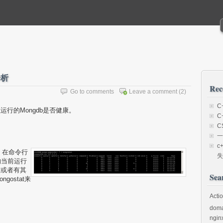
分析
Rec
Go to comments
Leave a comment
(2)
C
行的Mongdb是否健康。
C
C
一
c
具，在命令行
失
的当前运行
慢或者有其
Sea
ostat来
Acti
dom
ngin