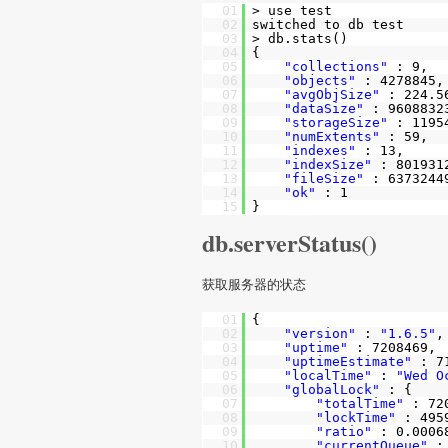
01
> use test
02
switched to db test
03
> db.stats()
04
{
05
"collections"
: 9,
06
"objects"
: 4278845,
07
"avgObjSize"
: 224.5
08
"dataSize"
: 9608832
09
"storageSize"
: 1195
10
"numExtents"
: 59,
11
"indexes"
: 13,
12
"indexSize"
: 801931
13
"fileSize"
: 6373244
14
"ok"
: 1
15
}
db.serverStatus()
获取服务器的状态
01
{
02
"version"
:
"1.6.5"
,
03
"uptime"
: 7208469,
04
"uptimeEstimate"
: 7
05
"localTime"
:
"Wed O
06
"globalLock"
: {
07
"totalTime"
: 72
08
"lockTime"
: 495
09
"ratio"
: 0.0006
10
"currentQueue"
: