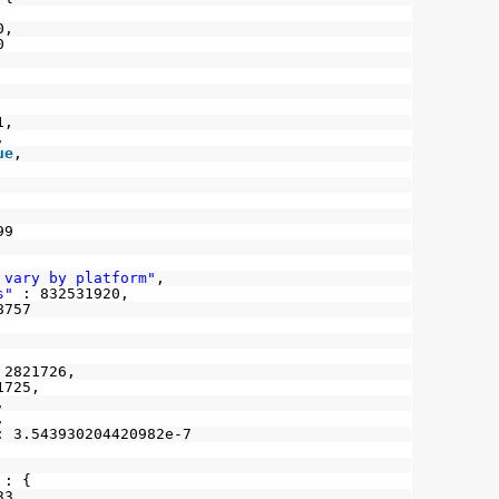
0,
0
1,
,
ue
,
99
 vary by platform"
,
s"
: 832531920,
8757
 2821726,
1725,
,
,
: 3.543930204420982e-7
: {
33,