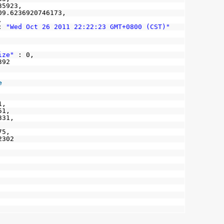
35923,
09.6236920746173,
,
:
"Wed Oct 26 2011 22:22:23 GMT+0800 (CST)"
ize"
: 0,
392
e
1,
51,
331,
75,
2302