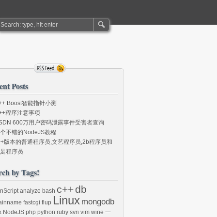
ent Posts
++ Boost智能指针小测
++程序注意事项
SDN 600万用户密码泄露事件受害者查询
个不错的NodeJS教程
++版本的普通程序员,文艺程序员,2b程序员和
足程序员
rch by Tags!
c++
db
onScript
analyze
bash
Linux
mongodb
ainname
fastcgi
flup
x
NodeJS
php
python
ruby
svn
vim
wine
一