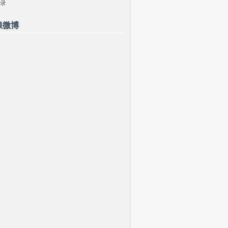
录
浪微博