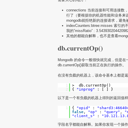
connections 当前连接和可用连
行了（要根据你的机器性能和业务来
mongodb就拒绝新的连接请求，避
indexCounters:btree:mis
我的”missRatio” : 3.54393020
其他的都能自解释，也不是查看mon
db.currentOp()
Mongodb 的命令一般很快就完成，但
db.currentOp()获取当前正在执行的操作。
在没有负载的机器上，该命令基本上都是
1
> db.currentOp()
2
{
"inprog"
: [ ] }
以下是一个有负载的机器上得到的返回值
1
{
"opid"
:
"shard3:46640
false
,
"op"
:
"query"
,
"
"client_s"
:
"10.121.13.
字段名字都能自解释。如果你发现一个操