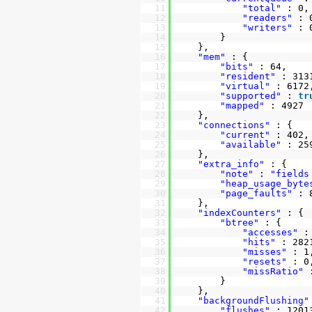
11
"total"
: 0,
12
"readers"
: 
13
"writers"
: 
14
}
15
},
16
"mem"
: {
17
"bits"
: 64,
18
"resident"
: 313
19
"virtual"
: 6172
20
"supported"
:
tr
21
"mapped"
: 4927
22
},
23
"connections"
: {
24
"current"
: 402,
25
"available"
: 25
26
},
27
"extra_info"
: {
28
"note"
:
"fields
29
"heap_usage_byte
30
"page_faults"
: 
31
},
32
"indexCounters"
: {
33
"btree"
: {
34
"accesses"
:
35
"hits"
: 282
36
"misses"
: 1
37
"resets"
: 0
38
"missRatio"
39
}
40
},
41
"backgroundFlushing"
42
"flushes"
: 1201