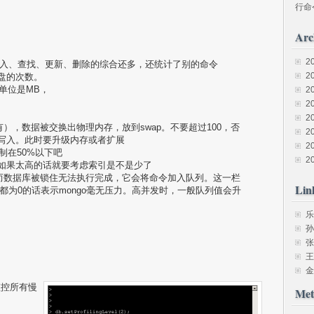
行命
Arc
2
以上插入、查找、更新、删除的综合还多，还统计了别的命令
2
入硬盘的次数。
，单位是MB，
2
2
2
inux有），数据被交换出物理内存，放到swap。不要超过100，否
2
p写入。此时要升级内存或者扩展
2
控制在50%以下吧
2
分比。如果太高的话就要考虑索引是不是少了
太多的命令而数据库被锁住无法执行完成，它会将命令加入队列。这一栏
Lin
都为0的话表示mongo毫无压力。高并发时，一般队列值会升
乐
孙
张
王
金
以监控所有慢
Met