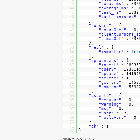
43
"total_ms"
: 732
44
"average_ms"
: 6
45
"last_ms"
: 1332
46
"last_finished"
47
},
48
"cursors"
: {
49
"totalOpen"
: 0,
50
"clientCursors_s
51
"timedOut"
: 238
52
},
53
"repl"
: {
54
"ismaster"
:
tru
55
},
56
"opcounters"
: {
57
"insert"
: 26935
58
"query"
: 193311
59
"update"
: 14199
60
"delete"
: 1,
61
"getmore"
: 1455
62
"command"
: 5598
63
},
64
"asserts"
: {
65
"regular"
: 0,
66
"warning"
: 0,
67
"msg"
: 0,
68
"user"
: 27,
69
"rollovers"
: 0
70
},
71
"ok"
: 1
72
}
需要关心的地方：