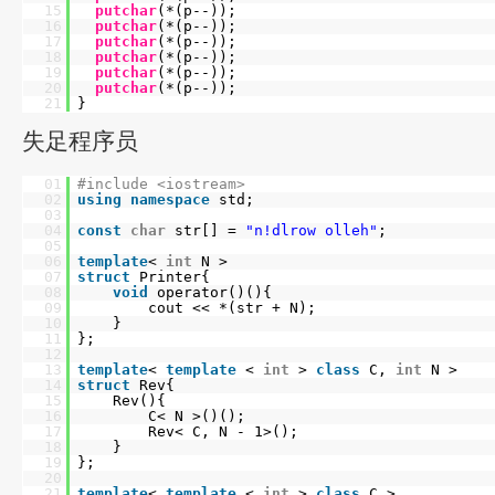
15
putchar
(*(p--));
16
putchar
(*(p--));
17
putchar
(*(p--));
18
putchar
(*(p--));
19
putchar
(*(p--));
20
putchar
(*(p--));
21
}
失足程序员
01
#include <iostream>
02
using
namespace
std;
03
04
const
char
str[] =
"n!dlrow olleh"
;
05
06
template
<
int
N >
07
struct
Printer{
08
void
operator()(){
09
cout << *(str + N);
10
}
11
};
12
13
template
<
template
<
int
>
class
C,
int
N >
14
struct
Rev{
15
Rev(){
16
C< N >()();
17
Rev< C, N - 1>();
18
}
19
};
20
21
template
<
template
<
int
>
class
C >