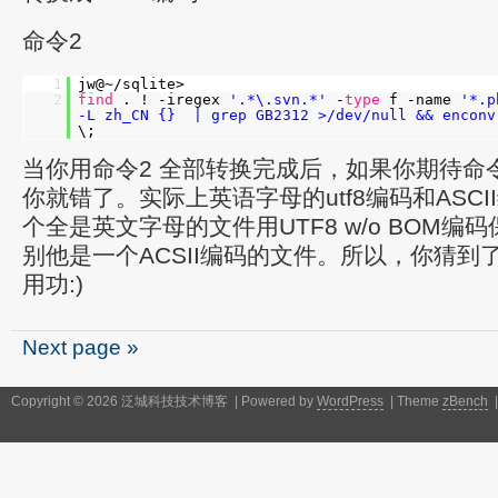
命令2
1
jw@~/sqlite>
2
find
. ! -iregex
'.*\.svn.*'
-
type
f -name
'*.p
-L zh_CN {} | grep GB2312 >/dev/null && enconv
\;
当你用命令2 全部转换完成后，如果你期待命
你就错了。实际上英语字母的utf8编码和ASC
个全是英文字母的文件用UTF8 w/o BOM编码
别他是一个ACSII编码的文件。所以，你猜到
用功:)
Next page »
Copyright © 2026 泛城科技技术博客 | Powered by
WordPress
| Theme
zBench
|