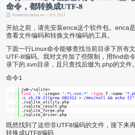
命令，都转换成UTF-8
Posted by neilxp on 一月 6, 2011
开始之前，请先安装enca这个软件包。enca是
查看文件编码和转换文件编码的工具。
下面一行Linux命令能够查找当前目录下所有
UTF-8编码。我对文件加了些限制，用find
录下的.svn目录，且只查找后缀为.php的文件
命令1
1
jw@~/sqlite>
2
find
. ! -iregex
'.*\.svn.*'
-
type
f -name
'*.p
-L zh_CN {}|grep GB2312 > /dev/null && echo {}"
3
./sqlite_utility.php
4
./sqlite_result.php
5
./sqlite_forge.php
6
./sqlite_driver.php
既然找到了这些非UTF8编码的文件，接下来
转换成UTF8编码