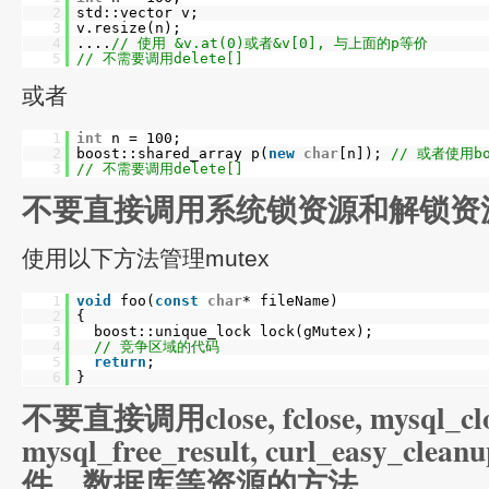
2
std::vector v;
3
v.resize(n);
4
....
// 使用 &v.at(0)或者&v[0], 与上面的p等价
5
// 不需要调用delete[]
或者
1
int
n = 100;
2
boost::shared_array p(
new
char
[n]);
// 或者使用boo
3
// 不需要调用delete[]
不要直接调用系统锁资源和解锁资
使用以下方法管理mutex
1
void
foo(
const
char
* fileName)
2
{
3
boost::unique_lock lock(gMutex);
4
// 竞争区域的代码
5
return
;
6
}
不要直接调用close, fclose, mysql_clo
mysql_free_result, curl_easy_
件、数据库等资源的方法