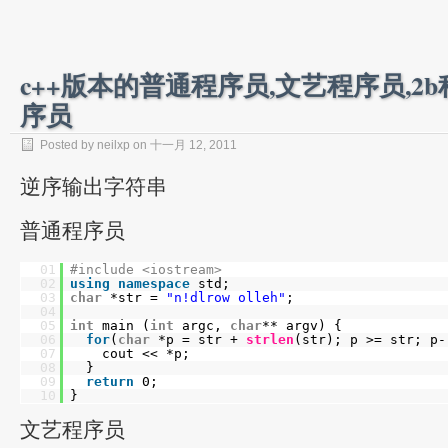
c++版本的普通程序员,文艺程序员,2
序员
Posted by neilxp on 十一月 12, 2011
逆序输出字符串
普通程序员
01
#include <iostream>
02
using
namespace
std;
03
char
*str =
"n!dlrow olleh"
;
04
05
int
main (
int
argc,
char
** argv) {
06
for
(
char
*p = str +
strlen
(str); p >= str; p-
07
cout << *p;
08
}
09
return
0;
10
}
文艺程序员