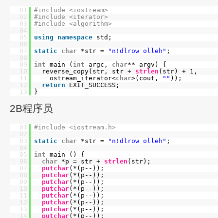
01
#include <iostream>
02
#include <iterator>
03
#include <algorithm>
04
05
using
namespace
std;
06
07
static
char
*str =
"n!dlrow olleh"
;
08
09
int
main (
int
argc,
char
** argv) {
10
reverse_copy(str, str +
strlen
(str) + 1,
11
ostream_iterator<
char
>(cout,
""
));
12
return
EXIT_SUCCESS;
13
}
2B程序员
01
#include <iostream.h>
02
03
static
char
*str =
"n!dlrow olleh"
;
04
05
int
main () {
06
char
*p = str +
strlen
(str);
07
putchar
(*(p--));
08
putchar
(*(p--));
09
putchar
(*(p--));
10
putchar
(*(p--));
11
putchar
(*(p--));
12
putchar
(*(p--));
13
putchar
(*(p--));
14
putchar
(*(p--));