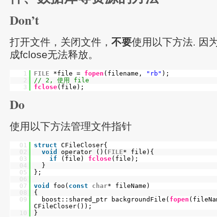
Don’t
打开文件，关闭文件，
不要
使用以下方法. 因为
成fclose无法释放。
1
FILE
*file =
fopen
(filename,
"rb"
);
2
// 2, 使用 file
3
fclose
(file);
Do
使用以下方法管理文件指针
01
struct
CFileCloser{
02
void
operator ()(
FILE
* file){
03
if
(file)
fclose
(file);
04
}
05
};
06
07
void
foo(
const
char
* fileName)
08
{
09
boost::shared_ptr backgroundFile(
fopen
(fileN
CFileCloser());
10
}