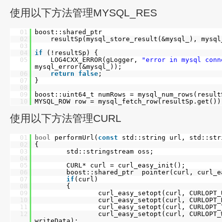
使用以下方法管理MYSQL_RES
01
boost::shared_ptr
02
resultSp(mysql_store_result(&mysql_), mysql
03
04
if
(!resultSp) {
05
LOG4CXX_ERROR(gLogger,
"error in mysql conn
mysql_error(&mysql_));
06
return
false
;
07
}
08
09
boost::uint64_t numRows = mysql_num_rows(result
10
MYSQL_ROW row = mysql_fetch_row(resultSp.get())
使用以下方法管理CURL
01
bool
performUrl(
const
std::string url, std::str
02
{
03
std::stringstream oss;
04
05
CURL* curl = curl_easy_init();
06
boost::shared_ptr pointer(curl, curl_e
07
if
(curl)
08
{
09
curl_easy_setopt(curl, CURLOPT_
10
curl_easy_setopt(curl, CURLOPT_
11
curl_easy_setopt(curl, CURLOPT_
12
curl_easy_setopt(curl, CURLOPT_
writeData);