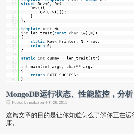
22
struct
Rev<C, 0>{
23
Rev(){
24
C< 0 >()();
25
}
26
};
27
28
template
<
int
N>
29
int
len_trait(
const
char
(&)[N])
30
{
31
static
Rev< Printer, N > rev;
32
return
0;
33
}
34
35
static
int
dummy = len_trait(str);
36
37
int
main(
int
argc,
char
** argv)
38
{
39
return
EXIT_SUCCESS;
40
}
MongoDB运行状态、性能监控，分析
Posted by neilxp on 十月 26, 2011
这篇文章的目的是让你知道怎么了解你正在运行的
康。